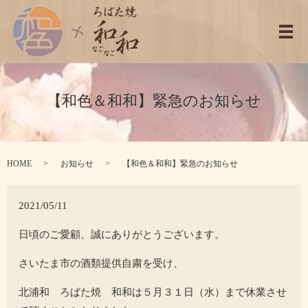
メ
【和色＆和和】緊急のお知らせ
HOME
お知らせ
【和色＆和和】緊急のお知らせ
2021/05/11
日頃のご愛顧、誠にありがとうございます。
さいたま市の酒類提供自粛を受け、
北浦和 ろばた焼 和和は５月３１日（水）まで休業させ