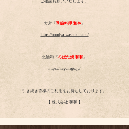
ご確認お願いいたします。
大宮『
季節料理 和色
』
https://oomiya-washoku.com/
北浦和『
ろばた焼 和和
』
https://nagonago.jp/
引き続き皆様のご利用をお待ちしております。
【 株式会社 和和 】