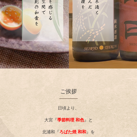
ご挨拶
日頃より、
大宮『
季節料理 和色
』と
北浦和『
ろばた焼 和和
』を