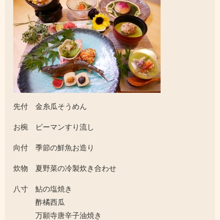
先付 金糸瓜そうめん
お椀 ピーマンすり流し
向付 季節の鮮魚お造り
炊物 夏野菜の冷製炊き合わせ
八寸 鮎の塩焼き
酢橘西瓜
万願寺唐辛子油焼き