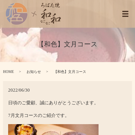
メ
【和色】文月コース
HOME
お知らせ
【和色】文月コース
2022/06/30
日頃のご愛顧、誠にありがとうございます。
7月文月コースのご紹介です。