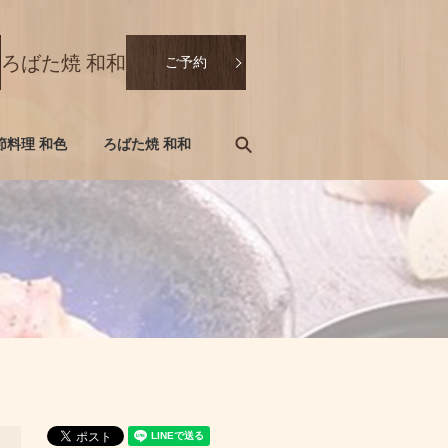
ろばた焼 和和
ご予約
search
節料理 和色
ろばた焼 和和