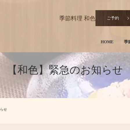
季節料理 和色
ご予約
HOME
季
【和色】緊急のお知らせ
らせ