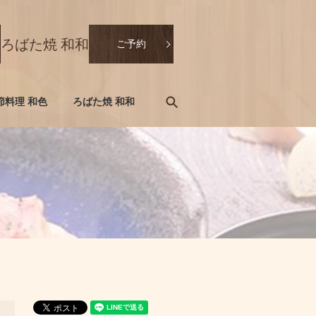
ろばた焼 和和
ご予約
search
節料理 和色
ろばた焼 和和