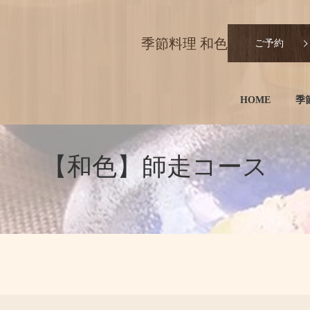
季節料理 和色
ご予約
HOME
季
【和色】師走コース