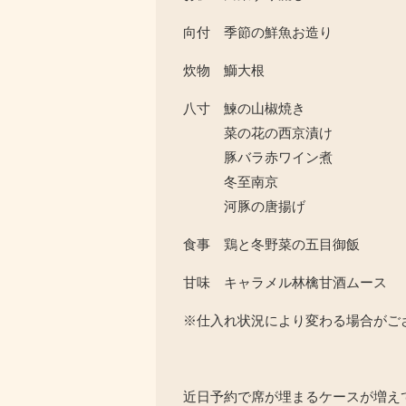
向付 季節の鮮魚お造り
炊物 鰤大根
八寸 鰊の山椒焼き
菜の花の西京漬け
豚バラ赤ワイン煮
冬至南京
河豚の唐揚げ
食事 鶏と冬野菜の五目御飯
甘味 キャラメル林檎甘酒ムース
※仕入れ状況により変わる場合がご
近日予約で席が埋まるケースが増え