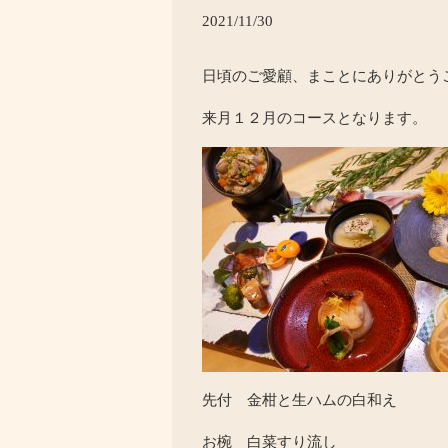
2021/11/30
日頃のご愛顧、まことにありがとう
来月１２月のコースとなります。
先付 金柑と生ハムの白和え
お椀 白菜すり流し