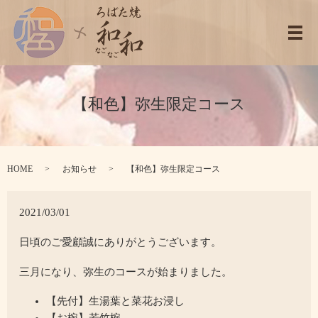
メ
【和色】弥生限定コース
HOME
お知らせ
【和色】弥生限定コース
2021/03/01
日頃のご愛顧誠にありがとうございます。
三月になり、弥生のコースが始まりました。
【先付】生湯葉と菜花お浸し